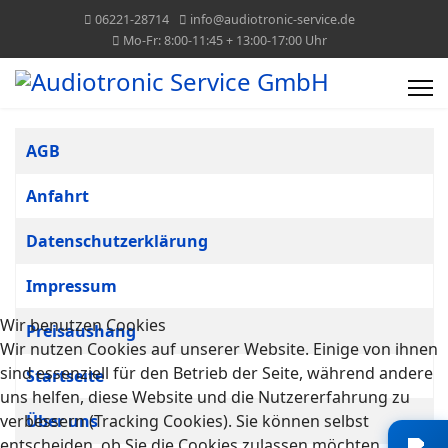
06221-28714
info@audiotronic-service.de
Mo-Fr: 8:00-11:45 + 13:00-17:00 Uhr
Tabelle von Beiträgen
Titel
AGB
Anfahrt
Datenschutzerklärung
Impressum
Wir benutzen Cookies
Preisaushang
Wir nutzen Cookies auf unserer Website. Einige von ihnen
sind essenziell für den Betrieb der Seite, während andere
Startseite
uns helfen, diese Website und die Nutzererfahrung zu
verbessern (Tracking Cookies). Sie können selbst
Über uns
entscheiden, ob Sie die Cookies zulassen möchten. Bitte