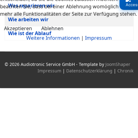
Was reparieren wir
beachten Sie, dass bei einer Ablehnung womöglich nicht
mehr alle Funktionalitäten der Seite zur Verfügung stehen.
Wie arbeiten wir
Akzeptieren
Ablehnen
Wie ist der Ablauf
Weitere Informationen
|
Impressum
© 2026 Audiotronic Service GmbH - Template by
JoomShaper
Impressum
|
Datenschutzerklärung
|
Chronik