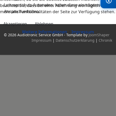
beachten Sie, dass bei einer Ablehnung womöglich nicht
Leitungsschutz-Automaten, haben diese ein trägeres
mehr alle Funktionalitäten der Seite zur Verfügung stehen.
Ansprechverhalten.
Akzeptieren
Ablehnen
Weitere Informationen
|
Impressum
© 2026 Audiotronic Service GmbH - Template by
JoomShaper
Impressum
|
Datenschutzerklärung
|
Chronik