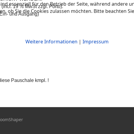
ind essenziell für den Betrieb der Seite, während andere u
incl. 19 % MwSt zzgl. Porto).
en, ob Sie die Cookies zulassen möchten. Bitte beachten Si
Ein- und Ausgang)
Weitere Informationen
|
Impressum
diese Pauschale kmpl. !
JoomShaper