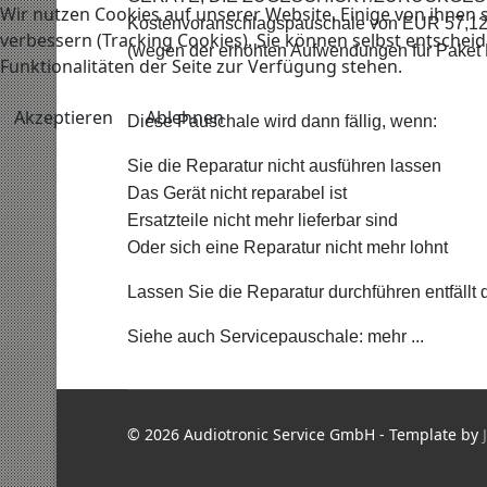
Wir nutzen Cookies auf unserer Website. Einige von ihnen s
Kostenvoranschlagspauschale von EUR 57,12 (
verbessern (Tracking Cookies). Sie können selbst entscheid
(wegen der erhöhten Aufwendungen für Paket 
Funktionalitäten der Seite zur Verfügung stehen.
Akzeptieren
Ablehnen
Diese Pauschale wird dann fällig, wenn:
Sie die Reparatur nicht ausführen lassen
Das Gerät nicht reparabel ist
Ersatzteile nicht mehr lieferbar sind
Oder sich eine Reparatur nicht mehr lohnt
Lassen Sie die Reparatur durchführen entfällt 
Siehe auch Servicepauschale: mehr ...
© 2026 Audiotronic Service GmbH - Template by