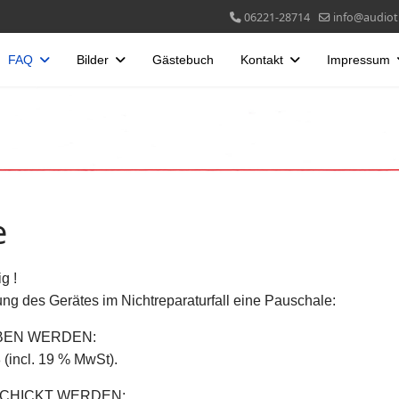
06221-28714
info@audiotr
FAQ
Bilder
Gästebuch
Kontakt
Impressum
e
g !
ung des Gerätes im Nichtreparaturfall eine Pauschale:
EBEN WERDEN:
(incl. 19 % MwSt).
SCHICKT WERDEN: